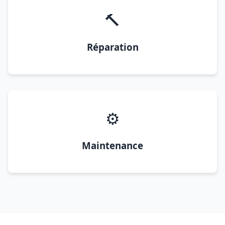
🔨
Réparation
⚙️
Maintenance