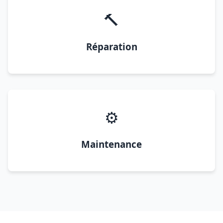
🔨
Réparation
⚙️
Maintenance