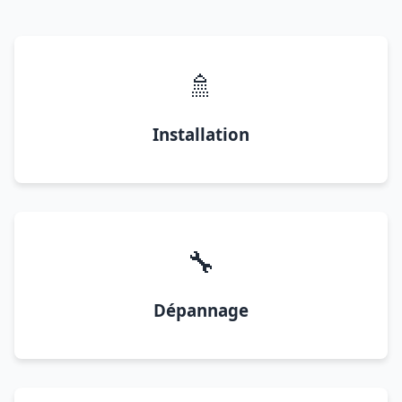
🚿
Installation
🔧
Dépannage