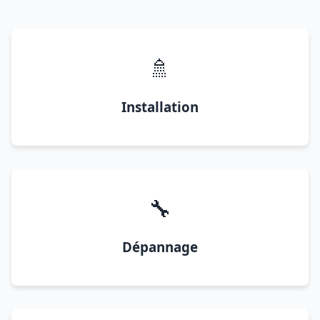
🚿
Installation
🔧
Dépannage