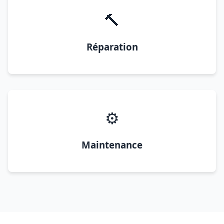
🔨
Réparation
⚙️
Maintenance