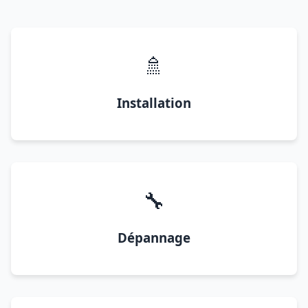
🚿
Installation
🔧
Dépannage