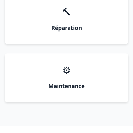
🔨
Réparation
⚙️
Maintenance