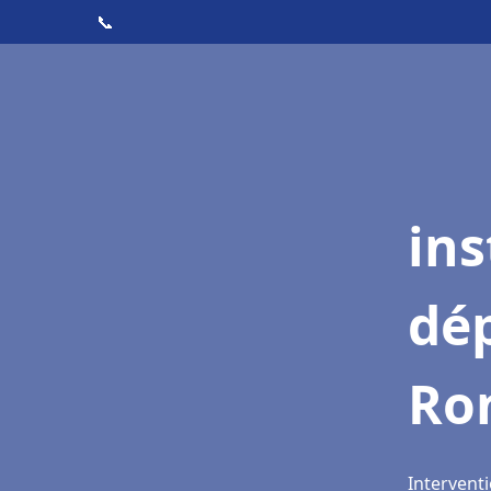
📞
ins
dé
Ro
Intervent