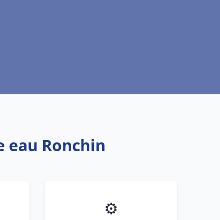
fe eau Ronchin
⚙️