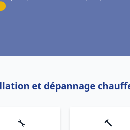
allation et dépannage chauf
🔧
🔨