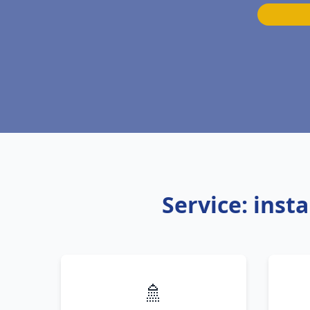
Service: inst
🚿