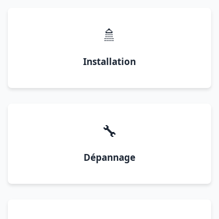
🚿
Installation
🔧
Dépannage