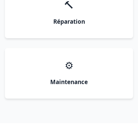
🔨
Réparation
⚙️
Maintenance