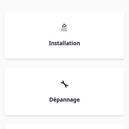
🚿
Installation
🔧
Dépannage