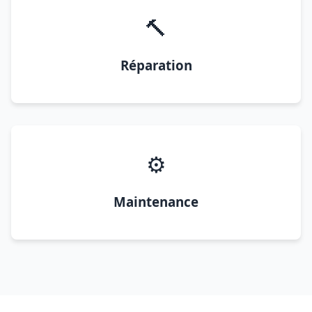
🔨
Réparation
⚙️
Maintenance