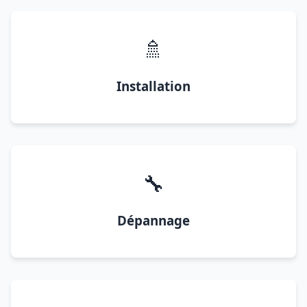
🚿
Installation
🔧
Dépannage