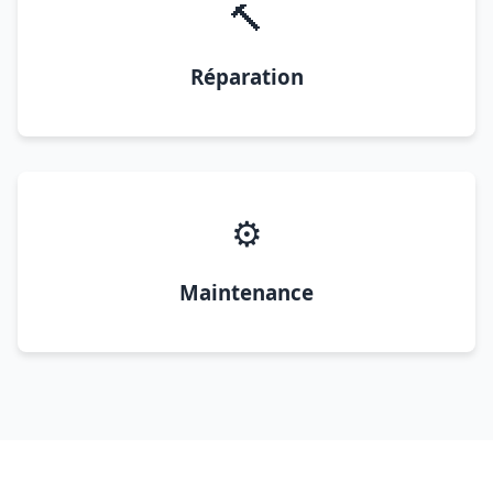
🔨
Réparation
⚙️
Maintenance