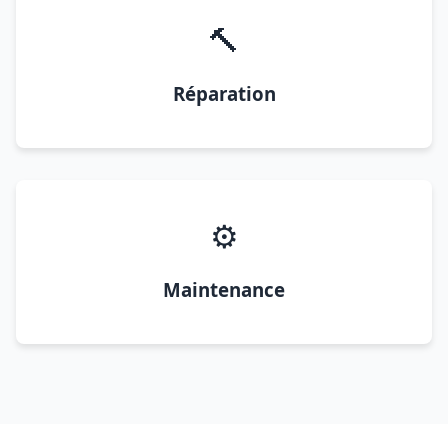
🔨
Réparation
⚙️
Maintenance