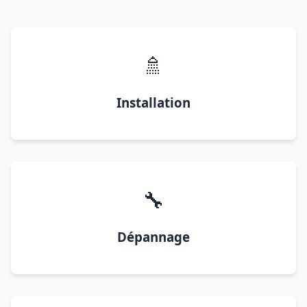
🚿
Installation
🔧
Dépannage