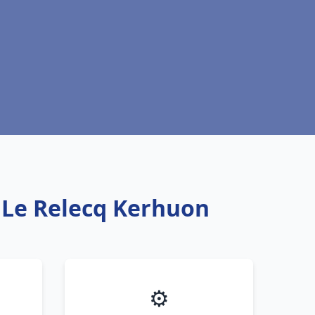
u Le Relecq Kerhuon
⚙️