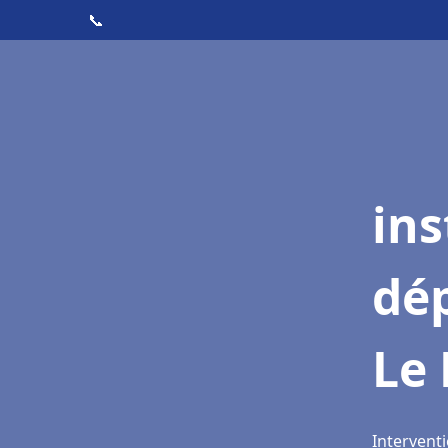
📞
ins
dé
Le
Intervent