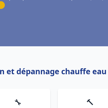
ion et dépannage chauffe ea
🔧
🔨