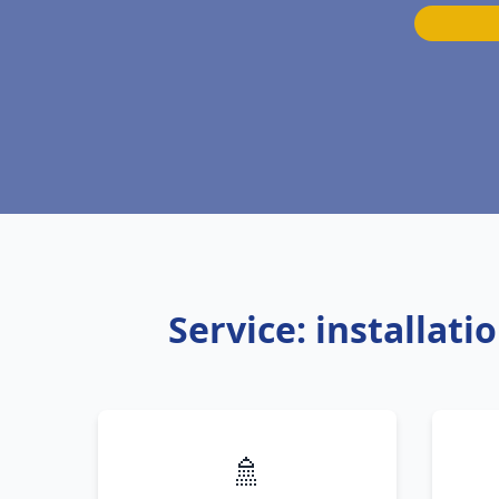
Service: installat
🚿