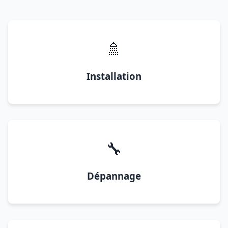
🚿
Installation
🔧
Dépannage