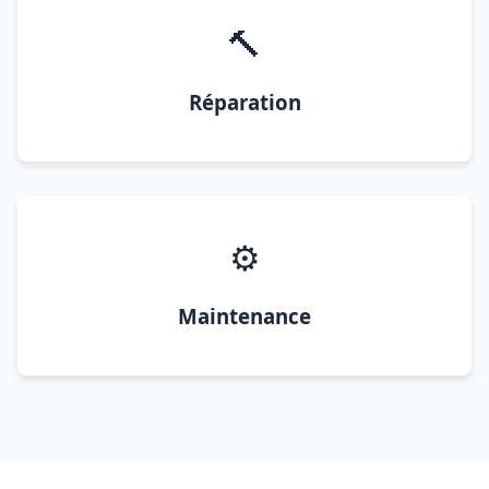
🔨
Réparation
⚙️
Maintenance