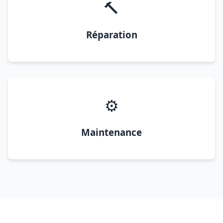
🔨
Réparation
⚙️
Maintenance