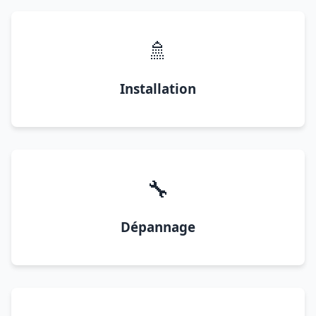
🚿
Installation
🔧
Dépannage