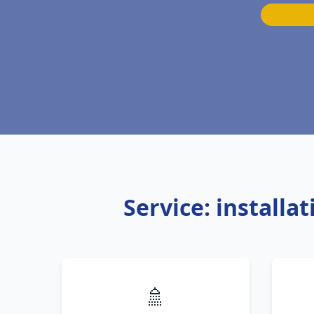
Service: installa
🚿