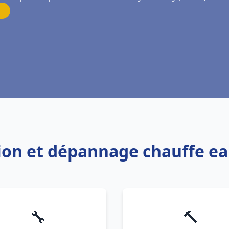
tion et dépannage chauffe e
🔧
🔨