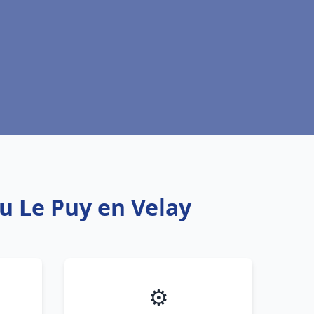
au Le Puy en Velay
⚙️