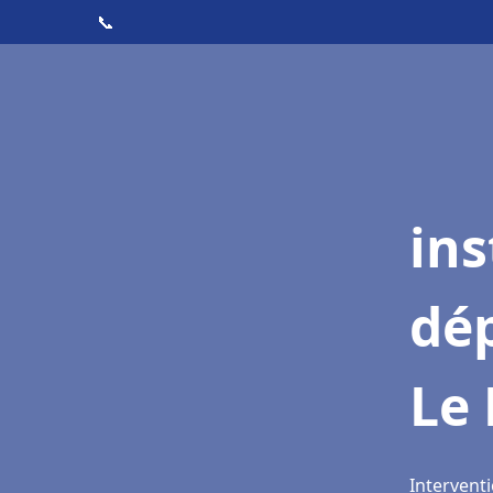
📞
ins
dé
Le 
Interventi