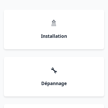
🚿
Installation
🔧
Dépannage