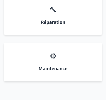
🔨
Réparation
⚙️
Maintenance