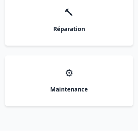
🔨
Réparation
⚙️
Maintenance