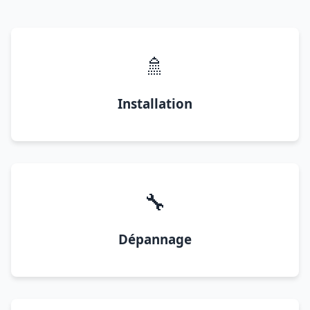
🚿
Installation
🔧
Dépannage