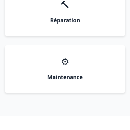
🔨
Réparation
⚙️
Maintenance