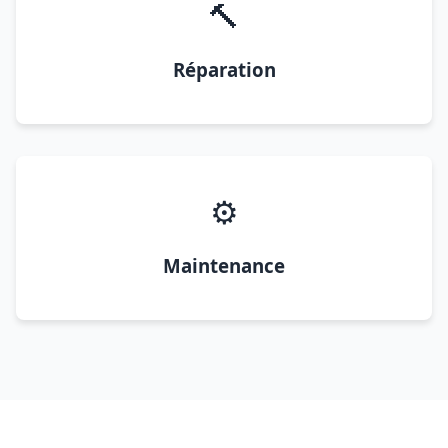
🔨
Réparation
⚙️
Maintenance