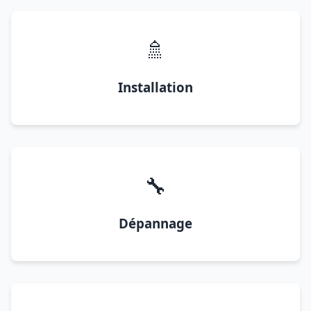
🚿
Installation
🔧
Dépannage