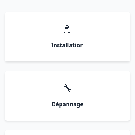
🚿
Installation
🔧
Dépannage