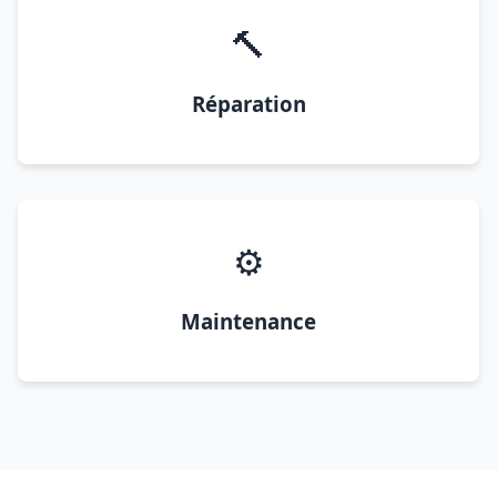
🔨
Réparation
⚙️
Maintenance