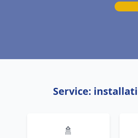
Service: install
🚿