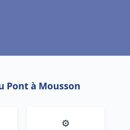
au Pont à Mousson
⚙️