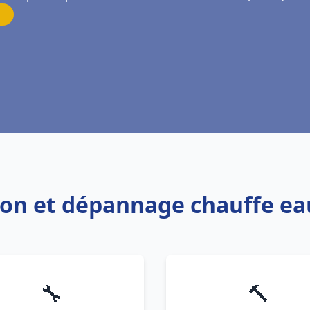
ation et dépannage chauffe e
🔧
🔨