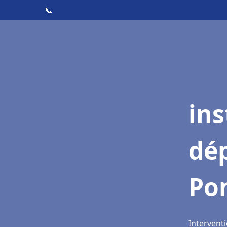
📞
ins
dé
Po
Intervent