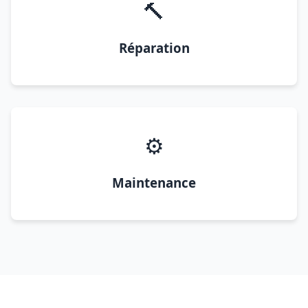
🔨
Réparation
⚙️
Maintenance