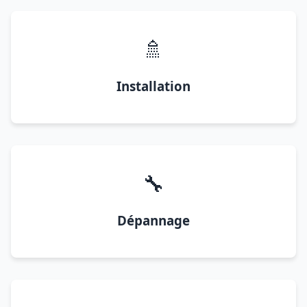
🚿
Installation
🔧
Dépannage