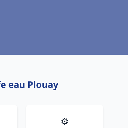
fe eau Plouay
⚙️