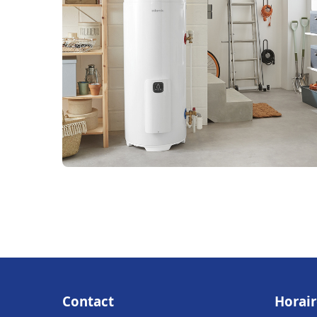
Contact
Horair