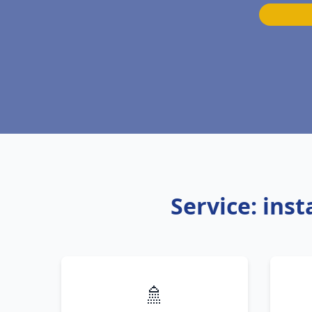
Service: ins
🚿