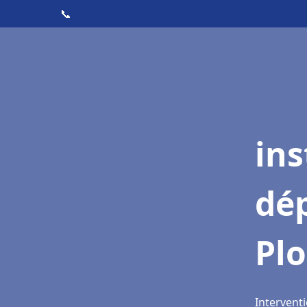
📞
ins
dé
Pl
Interventi