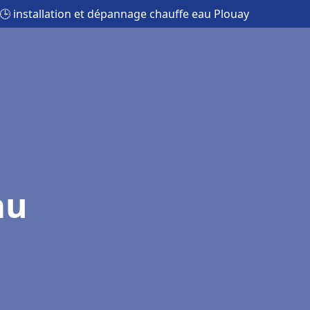
🕒 installation et dépannage chauffe eau Plouay
au