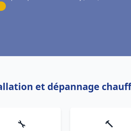
tallation et dépannage chauf
🔧
🔨