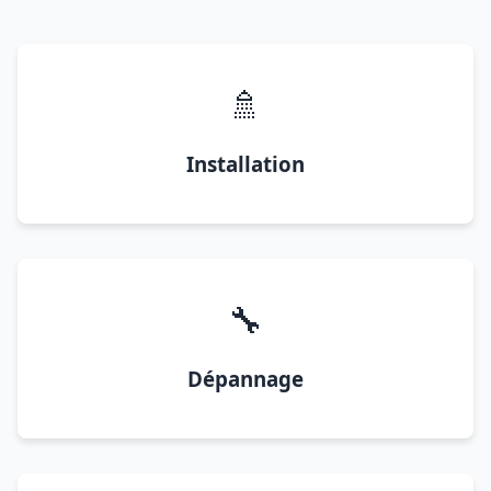
🚿
Installation
🔧
Dépannage