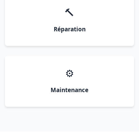
🔨
Réparation
⚙️
Maintenance