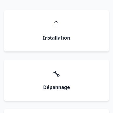
🚿
Installation
🔧
Dépannage