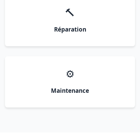
🔨
Réparation
⚙️
Maintenance