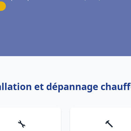
tallation et dépannage chauff
🔧
🔨