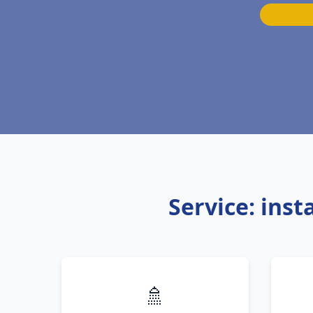
Service: ins
🚿