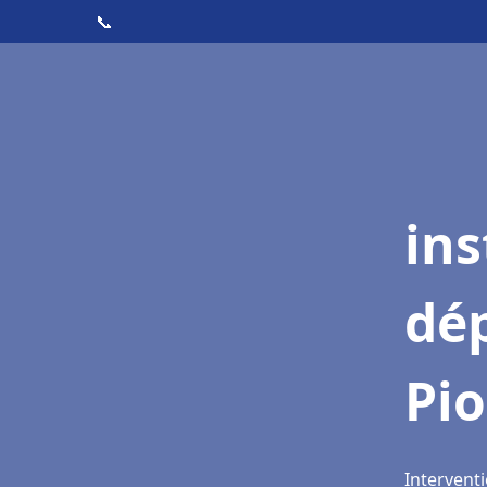
📞
ins
dé
Pio
Interventi