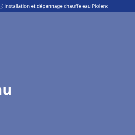
🕒 installation et dépannage chauffe eau Piolenc
au