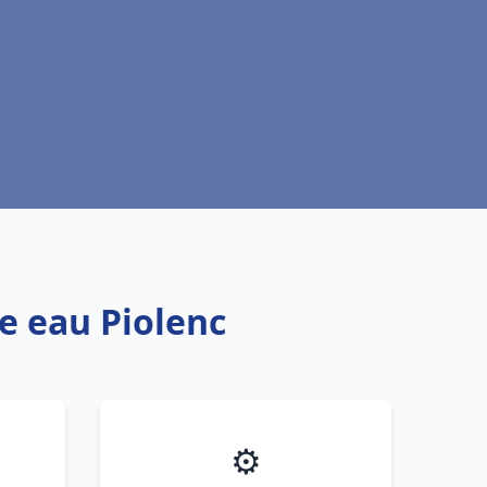
e eau Piolenc
⚙️