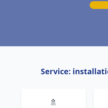
Service: installa
🚿