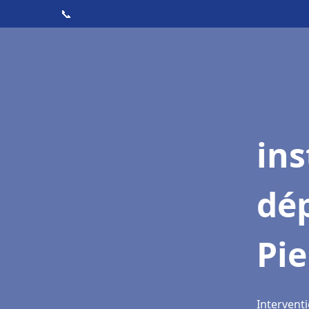
📞
ins
dé
Pie
Interventi