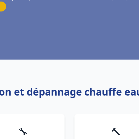
tion et dépannage chauffe ea
🔧
🔨