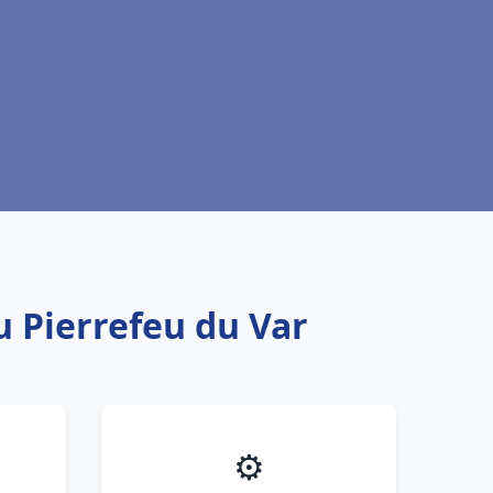
u Pierrefeu du Var
⚙️