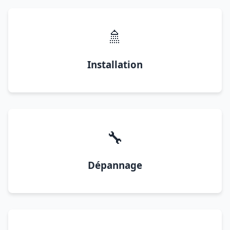
🚿
Installation
🔧
Dépannage