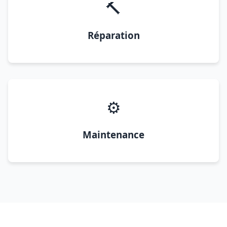
🔨
Réparation
⚙️
Maintenance