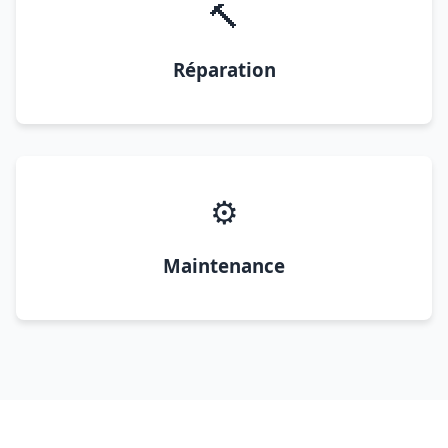
🔨
Réparation
⚙️
Maintenance