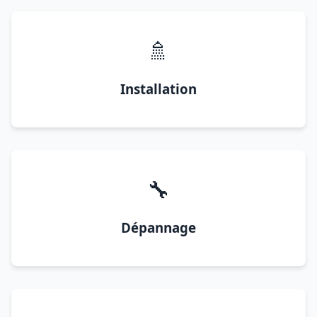
🚿
Installation
🔧
Dépannage