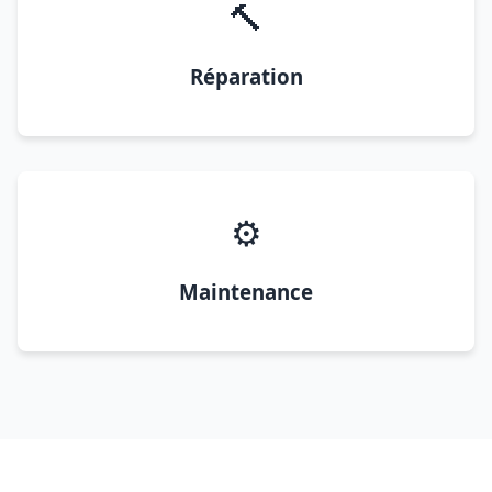
🔨
Réparation
⚙️
Maintenance