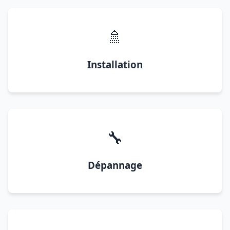
🚿
Installation
🔧
Dépannage