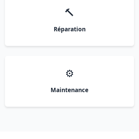
🔨
Réparation
⚙️
Maintenance