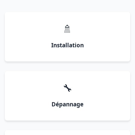
🚿
Installation
🔧
Dépannage