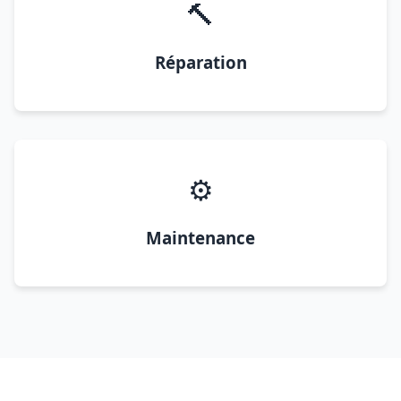
🔨
Réparation
⚙️
Maintenance