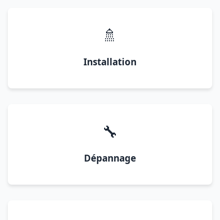
🚿
Installation
🔧
Dépannage