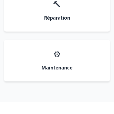
🔨
Réparation
⚙️
Maintenance