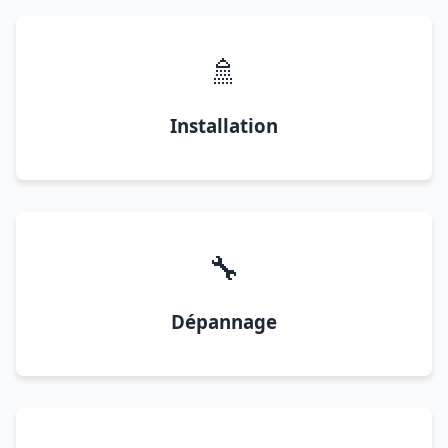
🚿
Installation
🔧
Dépannage