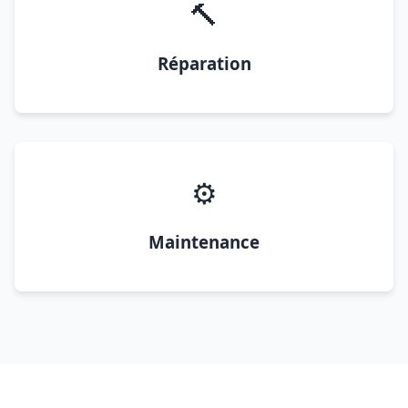
🔨
Réparation
⚙️
Maintenance