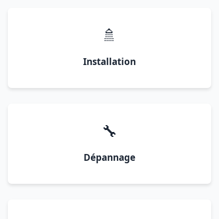
🚿
Installation
🔧
Dépannage