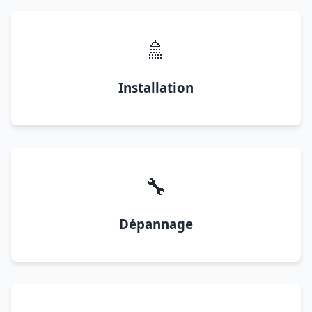
🚿
Installation
🔧
Dépannage