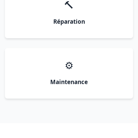
🔨
Réparation
⚙️
Maintenance