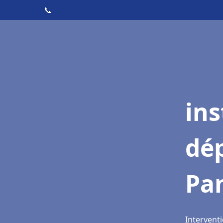
📞
ins
dé
Pa
Intervent