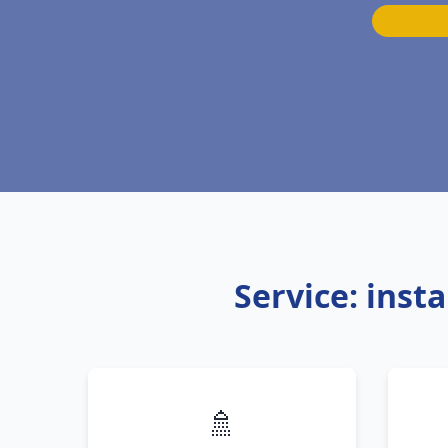
Service: inst
🚿