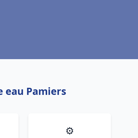
fe eau Pamiers
⚙️