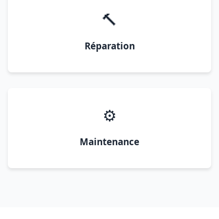
🔨
Réparation
⚙️
Maintenance