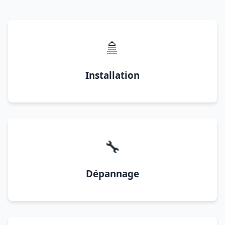
🚿
Installation
🔧
Dépannage