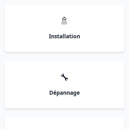
🚿
Installation
🔧
Dépannage