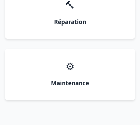
🔨
Réparation
⚙️
Maintenance