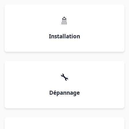
🚿
Installation
🔧
Dépannage