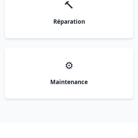
🔨
Réparation
⚙️
Maintenance