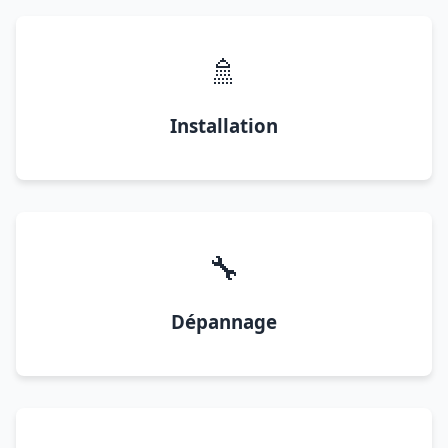
🚿
Installation
🔧
Dépannage