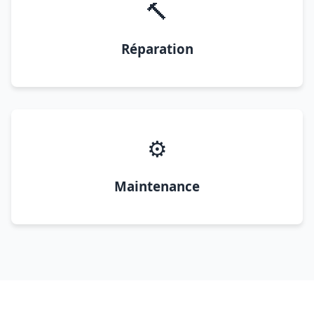
🔨
Réparation
⚙️
Maintenance