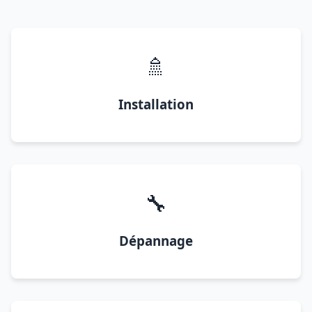
🚿
Installation
🔧
Dépannage