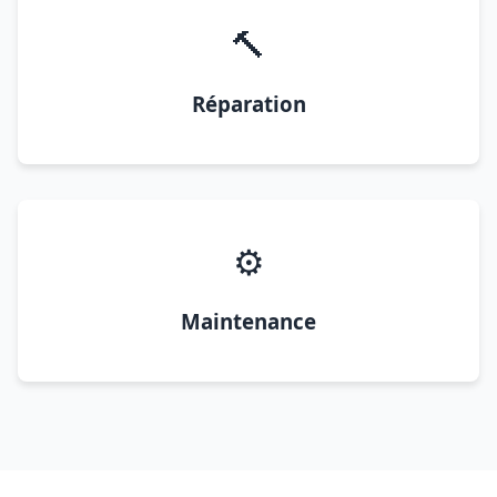
🔨
Réparation
⚙️
Maintenance