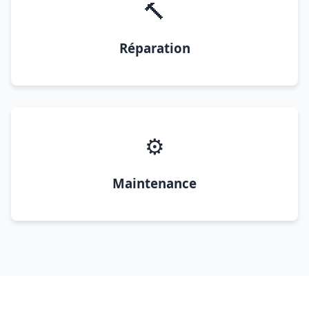
🔨
Réparation
⚙️
Maintenance