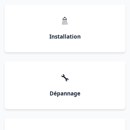
🚿
Installation
🔧
Dépannage