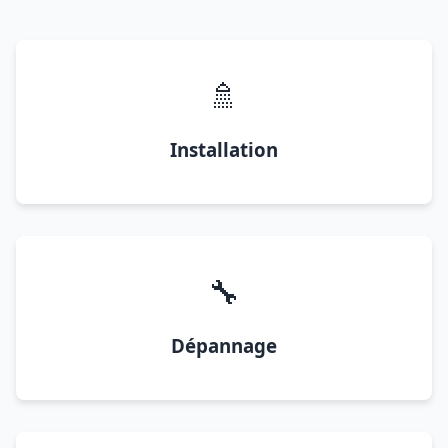
🚿
Installation
🔧
Dépannage