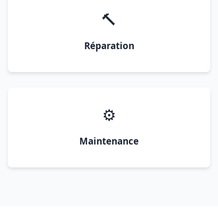
🔨
Réparation
⚙️
Maintenance