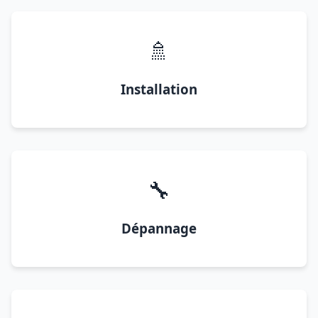
🚿
Installation
🔧
Dépannage