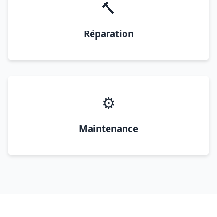
🔨
Réparation
⚙️
Maintenance