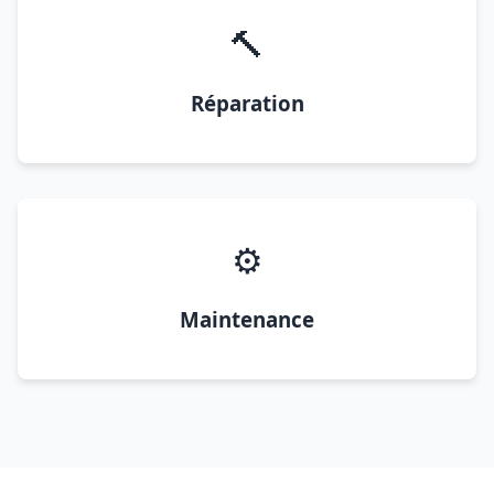
🔨
Réparation
⚙️
Maintenance