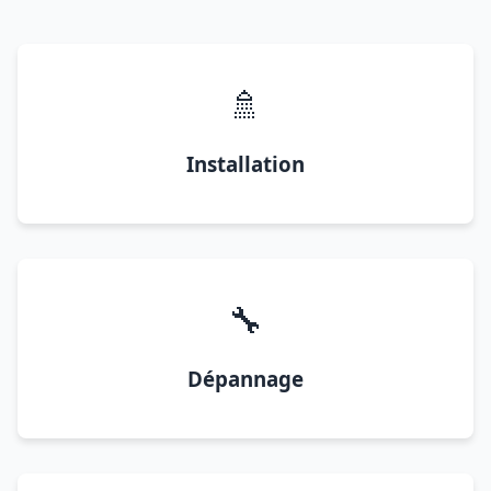
🚿
Installation
🔧
Dépannage