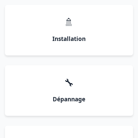
🚿
Installation
🔧
Dépannage