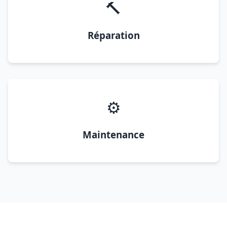
🔨
Réparation
⚙️
Maintenance