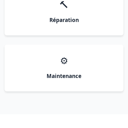
🔨
Réparation
⚙️
Maintenance