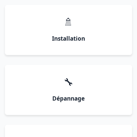
🚿
Installation
🔧
Dépannage