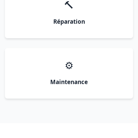
🔨
Réparation
⚙️
Maintenance