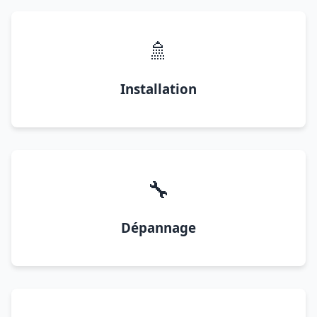
🚿
Installation
🔧
Dépannage