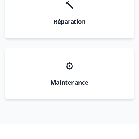
🔨
Réparation
⚙️
Maintenance