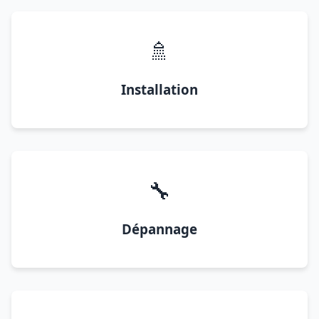
🚿
Installation
🔧
Dépannage