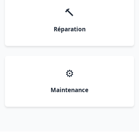
🔨
Réparation
⚙️
Maintenance