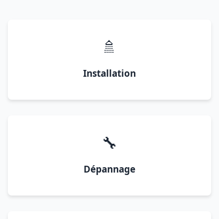
🚿
Installation
🔧
Dépannage