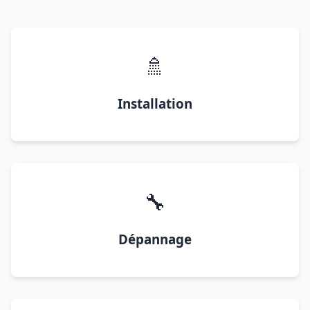
🚿
Installation
🔧
Dépannage