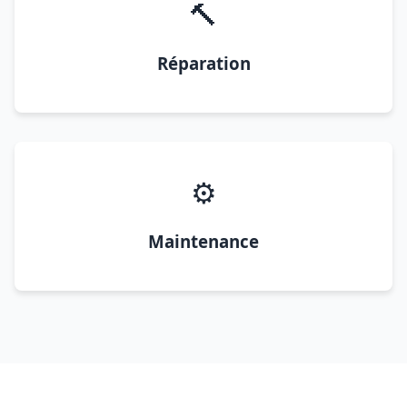
🔨
Réparation
⚙️
Maintenance