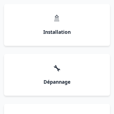
🚿
Installation
🔧
Dépannage